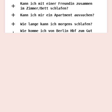
Kann ich mit einer Freundin zusammen
im Zimmer/Bett schlafen?
Kann ich mir ein Apartment aussuchen?
Wie lange kann ich morgens schlafen?
Wie komme ich von Berlin Hbf zum Gut
Boltenhof?
Ich bin Veganer*in. Gibt es eine
vegane Option zum Frühstück,
Mittagsessen und Abendessen?
© 2025 Alle Bilder und Inhalte von Andrea
Kiesendahl, Sophie Reusche, Ingrid Hesselbach und
Nadine Bieg
Impressum
/
Datenschutzerklä
rung